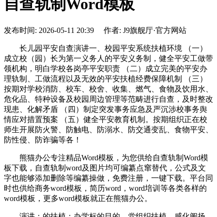
自查轨制Word模板
发布时间: 2026-05-11 20:39 作者: J9旗舰厅·官方网站
长儿园平安自查演讲一、校园平安系统扶植环境 （一）
成立校（园）长为第一义务人的平安义务制，健全平安工做带
领机构，明白学校各岗亭平安职责 （二）成立完美的平安办
理轨制、工做流程以及无效的平安扶植经费保障机制 （三）
按期对学校消防、校车、校舍、收集、燃气、食物及饮用水、
危化品、特种设备及校园周边管理等范畴进行自查，及时整改
现患、化解矛盾 （四）制定突发事务应急及严沉涉校事务舆
情应对措置预案 （五）健全平安教育机制。按期组织正在校
师生开展防火警、防触电、防溺水、防交通变乱、食物平安、
防性侵、防诈骗等各！
熊猫办公专注精品Word模板，为您供给自查轨制Word模
板下载，自查轨制word及图片均可编纂点窜替代，公式及文
字也能够添加删除等编纂操做，免费注册，一键下载。平台同
时也供给商务word模板，简历word，word培训等各类各样的
word模板，更多word模板就正在熊猫办公。
演讲：的扶植；办学标的目的、党组织扶植、感化阐扬、