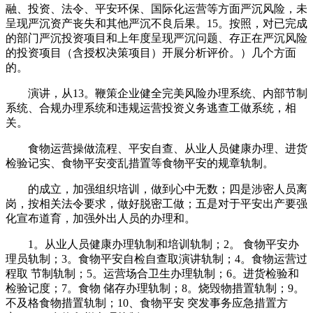
融、投资、法令、平安环保、国际化运营等方面严沉风险，未
呈现严沉资产丧失和其他严沉不良后果。15。按照，对已完成
的部门严沉投资项目和上年度呈现严沉问题、存正在严沉风险
的投资项目（含授权决策项目）开展分析评价。）几个方面
的。
演讲，从13。鞭策企业健全完美风险办理系统、内部节制
系统、合规办理系统和违规运营投资义务逃查工做系统，相
关。
食物运营操做流程、平安自查、从业人员健康办理、进货
检验记实、食物平安变乱措置等食物平安的规章轨制。
的成立，加强组织培训，做到心中无数；四是涉密人员离
岗，按相关法令要求，做好脱密工做；五是对于平安出产要强
化宣布道育，加强外出人员的办理和。
1。从业人员健康办理轨制和培训轨制；2。 食物平安办
理员轨制；3。食物平安自检自查取演讲轨制；4。食物运营过
程取 节制轨制；5。运营场合卫生办理轨制；6。进货检验和
检验记度；7。食物 储存办理轨制；8。烧毁物措置轨制；9。
不及格食物措置轨制；10、食物平安 突发事务应急措置方