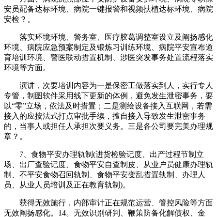
安员配备达标环境、病院一键报警和视频扶植达标环境、病院
安检？。
落实环境环境、警务室、医疗胶葛调整室设立及阐扬感化
环境、病院应急预案制定及锻炼习训练环境、病院平安宣布道
育培训环境、警医联动措置机制、涉医突发事务处置流程落实
环境等方面。
演讲，次要培训内容为一是保密工做落实到人，实行专人
专管，制图软件采用线下更新的体例，避免发生泄密事务，要
以“零”立场，依法及时措置；二是测绘设备接入互联网，若需
接入的应按法式打点审批手续，擅自接入导致发生泄密事务
的，当事人或担任人承担次要义务。三是各公司要完美办理规
章？。
7、食物平安办理轨制(进货检验记度、出产过程节制立
场、出厂查验记度、食物平安自查制皮、从业户员健康办理轨
制、不平安食物召回轨制、食物平安变乱措置轨制、办理人
员、从业人员培训及正在教育轨制)。
获得无效施行，内部审计正在规范运营、管控风险等方面
无效阐扬感化。14。无效识别研判、鞭策防备化解债权、金