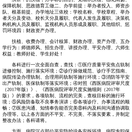
保障机制、思政德育工做二、办学前提：举办者投入、师资步
队、根基前提、办学地址三依校：学校名称、学校章程、举办
者天分及变动、校长天分及履职、代表人发生及履职、决策机
构机构人员及履职、监视机构人员形成及履职、其他组织、惩
罚环境四：财政资产办理。
扶植、收费办理、会计核算、财政办理、资产办理、五办
学行为：师德师风、招生办理、讲授办理、平安办理、六师生
权益：教师好处、学生好处！
各科进行一次全面自查，查找：①医疗质量平安焦点轨制
进修控制、施行落实环境；②诊疗操做规范、诊疗手艺指南、
病院传染办理轨制、合理用药轨制等施行环境；③消防等平安
出产轨制、医保轨制等落实环境；④对照《西医病院评审尺度
（2017年版）》、《西医病院评审尺度实施细则（2017年
版）》的要求，各项轨制、流程的完美，查核目标的施行环
境；⑤风险防备取不良事务演讲；⑥各项诊疗、办事流程的顺
畅；⑦医患沟通、知情奉告能否完美⑧科内及科间沟通协调取
办理等。以上各方面的不平安、不完美、不落实要素，并制定
整改办法；各科请将。
方面、病院沉点部位平安防护设备安拆环境、病院专职保