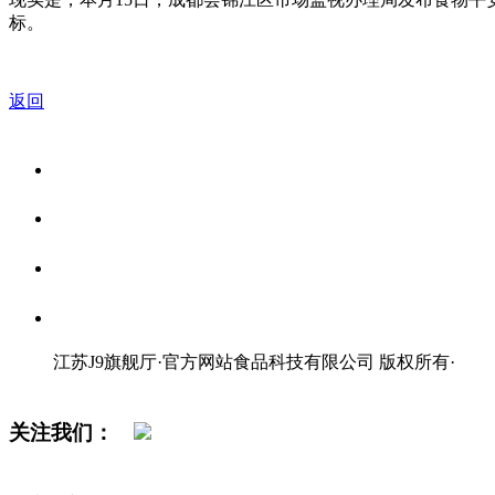
标。
返回
关于我们
食品安全资讯
食品安全知识
联系我们
江苏J9旗舰厅·官方网站食品科技有限公司 版权所有
·
网站地图
关注我们：