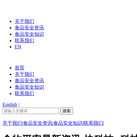
关于我们
食品安全资讯
食品安全知识
联系我们
EN
首页
关于我们
食品安全资讯
食品安全知识
联系我们
English
|
关于我们
|
食品安全资讯
|
食品安全知识
|
联系我们
|