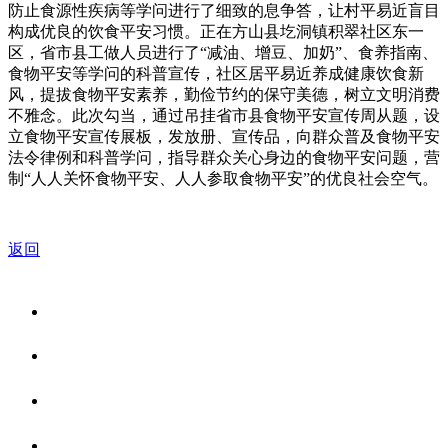
防止食源性疾病等学问进行了细致的息争答，让村平易近盲目
构成优良的饮食平安习惯。正在方山县圪洞镇积翠社区东一
区，省市县工做人员进行了“减油、增豆、加奶”、食养指南、
食物平安等学问的科普宣传，社区居平易近养成健康饮食新
风，提拔食物平安素养，勤俭节约的保守美德，树立文明消费
不雅念。此次勾当，通过吊挂省市县食物平安宣传周从题，设
立食物平安宣传展板，发放册、宣传品，向群众普及食物平安
法令律例和科普学问，指导群众关心身边的食物平安问题，营
制“人人关怀食物平安、人人参取食物平安”的优良社会空气。
返回
关于我们
食品安全资讯
食品安全知识
联系我们