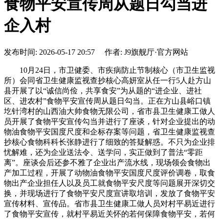
食物平安宣传周从题日勾当进
企入村
发布时间: 2026-05-17 20:57 作者: J9旗舰厅·官方网站
10月24日，市卫健委、市疾病防止节制核心（市卫生监视
所）会同省卫生健康监视查抄核心高妍室从任一行5人赴方山
县开展了以“诚信尚俭，共享食安”为从题的“进企业、进社
区、进农村”食物平安宣传周从题日勾当。正在方山县峪口镇
圪针湾村的山西油大帅食物无限公司，省市县卫生健康工做人
员开展了食物平安宣传勾当并进行了座谈，针对企业提出的动
物油食物平安国度尺度和企标存案等问题，省卫生健康监视查
抄核心食物科科长张静进行了细致的答疑解惑。不只为企业排
忧解难，还为企业送法令、送学问，实正做到了普法“零距
离”。座谈会后还参不雅了企业出产流水线，现场领会食物出
产加工过程，开展了动物油食物平安国度尺度评价调卷，取食
物出产企业担任人以及员工就食物平安尺度等问题展开深切交
换，并现场进行了食物平安尺度宣讲取培训，发放了食物平安
宣传材料、宣传品。省市县卫生健康工做人员对村平易近进行
了食物平安宣传，就村平易近关怀的若何保障食物平安，若何