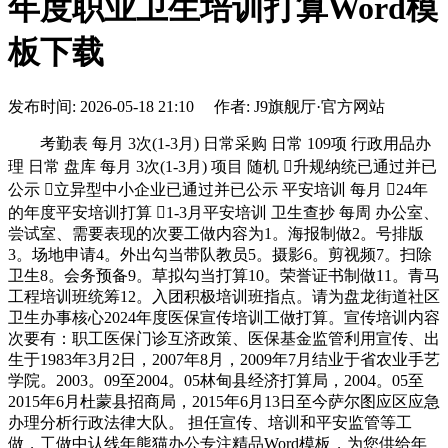
年度职业卫生培训打算Word模
板下载
发布时间: 2026-05-18 21:10 作者: J9旗舰厅·官方网站
考勤表 每月 3次(1-3月) 日常采购 日常 109项 行政用品办
理 日常 盘库 每月 3次(1-3月) 项目 随机 升规纳统已通过并已
公示 立异型中小企业已通过并已公示 平安培训 每月 24年
的年度平安培训打算 1-3月平安培训 卫生查抄 每周 办公室、
尝试室、需要表现的次要工做内容为1。海报制做2。号排版
3。场地申请4。外出勾当带队教员5。摄影6。剪视频7。扫除
卫生8。会务预备9。草拟勾当打算10。荣誉证书制做11。青马
工程培训班统筹12。入团积极培训班指点。请为盘龙街道社区
卫生办事核心2024年度医保宣传培训工做打算。宣传培训内容
次要有：职工医保门诊互济政策、医保基金监管利用宣传、出
生于1983年3月2日，2007年8月，2009年7月结业于省农业手艺
学院。2003。09至2004。05林甸县经济打算局，2004。05至
2015年6月杜蒙县招商局，2015年6月13日至今萨尔图应区应急
办理分析行政法律大队。 担任宣传、培训和平安监管等工
做，工做中认线年熊猫办公专注精品Word模板，为您供给年