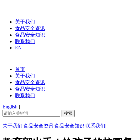
关于我们
食品安全资讯
食品安全知识
联系我们
EN
首页
关于我们
食品安全资讯
食品安全知识
联系我们
English
|
关于我们
|
食品安全资讯
|
食品安全知识
|
联系我们
|