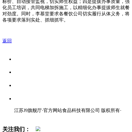
标价、自动接管监视，切实师生权益；四是提拔办事质量，强
化员工培训，共同电梯加拆施工，以精细化办事提拔师生就餐
对劲度。同时，李慕堂要求各餐饮公司切实履行从体义务，将
各项要求落到实处、抓细抓牢。
返回
关于我们
食品安全资讯
食品安全知识
联系我们
江苏J9旗舰厅·官方网站食品科技有限公司 版权所有
·
网站地图
关注我们：