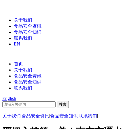
关于我们
食品安全资讯
食品安全知识
联系我们
EN
首页
关于我们
食品安全资讯
食品安全知识
联系我们
English
|
关于我们
|
食品安全资讯
|
食品安全知识
|
联系我们
|