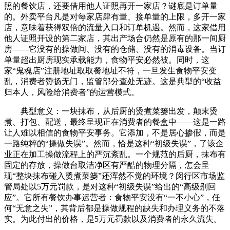
照的餐饮店，还要借用他人证照再开一家店？谜底是订单量
的。外卖平台凡是对每家店肆有量、接单量的上限，多开一家
店，意味着获得双倍的流量入口和订单机遇。然而，这家借用
他人证照开设的第二家店，其出产场合仍然是原有的那一间厨
房——它没有的操做间、没有的仓储、没有的消毒设备。当订
单量超出厨房现实承载能力，食物平安必然被。同时，这
家“鬼魂店”注册地址取取餐地址不符，一旦发生食物平安变
乱，消费者赞扬无门，监管部分查处无迹。这是典型的“收益
归本人，风险给消费者”的运营模式。
典型意义：一块抹布，从后厨的烫煮菜篓出发，颠末烫
煮、打包、配送，最终呈现正在消费者的餐盒中——这是一路
让人难以相信的食物平安事务。它添加，不是居心掺假，而是
一路纯粹的“操做失误”。然而，恰是这种“初级失误”，了该企
业正在加工操做流程上的严沉紊乱。一个规范的后厨，抹布有
固定的存放，操做台取洁净区有严酷的物理分隔，怎会呈
现“整块抹布碰入烫煮菜篓”还浑然不觉的环境？闵行区市场监
管局处以5万元罚款，是对这种“初级失误”给出的“高级别回
应”。它所有餐饮办事运营者：食物平安没有“一不小心”，任
何“无意之失”，其背后都是操做规程的缺失和办理义务的不落
实。为此付出的价格，是5万元罚款以及消费者的永久流失。