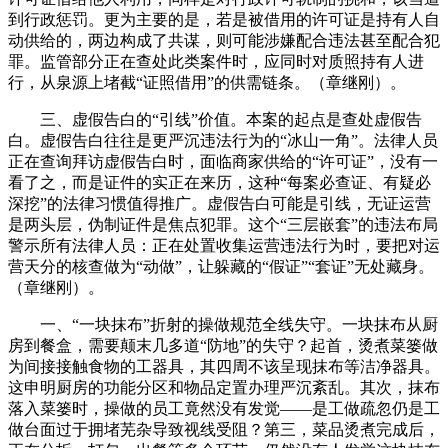
到行政惩罚。更为主要的是，若是被借用的许可证是持有人自
动供给的，两边构成了共谋，则可能涉嫌配合违法甚至配合犯
罪。监管部分正在查处此类案件时，应同时对质照持有人进
行，从泉源上堵截“证照借用”的供需链条。（章继刚）。
三、虚假告白的“引线”价值。本案的起点是查处虚假告
白。虚假告白往往是更严沉违法行为的“冰山一角”。法律人员
正在查询拜访虚假告白时，面临商家供给的“许可证”，没有一
看了之，而是证件的实正在来历，这种“每案必查证、有疑必
深挖”的法律习惯值得推广。虚假告白可能是引线，无证运营
是两头层，伪制证件是焦点犯罪。这个“三层嵌套”的违法布局
警示所有法律人员：正在处置收集运营违法行为时，要把对运
营天分的核查做为“动做”，让躲藏的“假证”“套证”无处藏身。
（章继刚）。
一、“一块抹布”折射的操做规范全线失守。一块抹布从厨
房到餐盒，需要颠末几多道“防地”的失守？起首，烫煮菜篓做
为间接接触食物的工器具，其四周不该呈现抹布等洁净器具。
这申明厨房的功能分区和物品定置办理严沉紊乱。其次，抹布
落入菜篓时，操做的员工竟然没有发觉——是工做疏忽仍是工
做台面过于拥堵芜杂导致视线受阻？第三，菜品烫煮完成后，