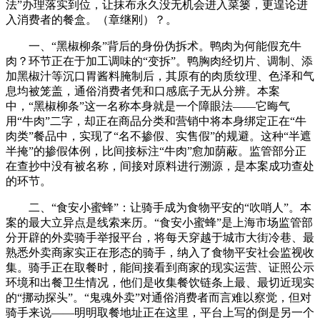
法”办理落实到位，让抹布永久没无机会进入菜篓，更遑论进
入消费者的餐盒。（章继刚）？。
一、“黑椒柳条”背后的身份伪拆术。鸭肉为何能假充牛
肉？环节正在于加工调味的“变拆”。鸭胸肉经切片、调制、添
加黑椒汁等沉口胃酱料腌制后，其原有的肉质纹理、色泽和气
息均被笼盖，通俗消费者凭和口感底子无从分辨。本案
中，“黑椒柳条”这一名称本身就是一个障眼法——它晦气
用“牛肉”二字，却正在商品分类和营销中将本身绑定正在“牛
肉类”餐品中，实现了“名不掺假、实售假”的规避。这种“半遮
半掩”的掺假体例，比间接标注“牛肉”愈加荫蔽。监管部分正
在查抄中没有被名称，间接对原料进行溯源，是本案成功查处
的环节。
二、“食安小蜜蜂”：让骑手成为食物平安的“吹哨人”。本
案的最大立异点是线索来历。“食安小蜜蜂”是上海市场监管部
分开辟的外卖骑手举报平台，将每天穿越于城市大街冷巷、最
熟悉外卖商家实正在形态的骑手，纳入了食物平安社会监视收
集。骑手正在取餐时，能间接看到商家的现实运营、证照公示
环境和出餐卫生情况，他们是收集餐饮链条上最、最切近现实
的“挪动探头”。“鬼魂外卖”对通俗消费者而言难以察觉，但对
骑手来说——明明取餐地址正在这里，平台上写的倒是另一个