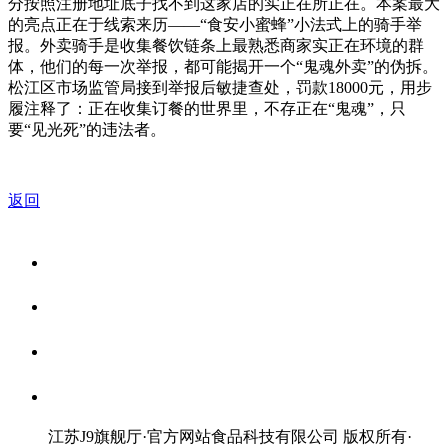
分按照注册地址底子找不到这家店的实正在所正在。本案最大
的亮点正在于线索来历——“食安小蜜蜂”小法式上的骑手举
报。外卖骑手是收集餐饮链条上最熟悉商家实正在环境的群
体，他们的每一次举报，都可能揭开一个“鬼魂外卖”的伪拆。
松江区市场监管局接到举报后敏捷查处，罚款18000元，用步
履注释了：正在收集订餐的世界里，不存正在“鬼魂”，只
要“见光死”的违法者。
返回
关于我们
食品安全资讯
食品安全知识
联系我们
江苏J9旗舰厅·官方网站食品科技有限公司 版权所有
·