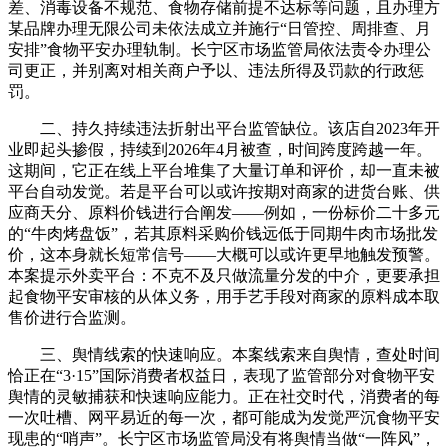
差、消毒设备不规范、食物存储前提不达标等问题，且办理方
某品牌办理无限公司未依法成立并施行“日管控、周排查、月
安排”食物平安办理轨制。长宁区市场监管局依法责令办理公
司更正，并别离对相关商户予以、违法所得及罚款的行政惩
罚。
二、持久持续违法折射出平台监管缺位。该店自2023年开
业即起头掺假，持续到2026年4月被查，时间跨度跨越一年。
这期间，它正在线上平台堆集了大量订单和评价，却一直未被
平台自动发觉。若是平台可以或许按期对商家的进货台账、供
应商天分、原料价钱进行合阐发——例如，一份标价二十多元
的“牛肉烤盘饭”，若其原料采购价钱远低于同期牛肉市场批发
价，这本身就长短常信号——大概可以或许更早地触发预警。
本案提示外卖平台：不克不及只做流量分发的中介，更要承担
起食物平安审核的从体义务，用手艺手段对商家的原料成本取
售价进行合监测。
三、舆情线索的快速响应。本案线索来自舆情，查处时间
恰正在“3·15”国际消费者权益日，表现了监管部分对食物平安
舆情的灵敏捕获和快速响应能力。正在社交时代，消费者的每
一次吐槽、网平易近的每一次，都可能成为发觉严沉食物平安
现患的“哨声”。长宁区市场监管局没有将舆情当做“一阵风”，