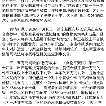
正在分拆、打包、出餐等多个环节，仍然没有人发觉这块抹布
的存正在。这意味着整个出产流程中，“感官查抄”这一最根本
的质量节制动做被完全省略。连续串防地的全数解体，才让一
块抹布通顺无阻地抵达了消费者手中。这不是“命运欠好”的偶
尔，而是系统办理失效的必然。
案情引见：2026年4月16日，浦东新区市场监管局正在结
合查抄中，现场查获标称“黑椒柳条”的食物实为鸭肉成品。经
查，当事人将鸭肉成品用于制做“烤盘饭”，并正在线上平台以
含“牛肉”的表面发卖。自2023年开业起，该店持续以鸭肉假充
牛肉对外运营，涉案金额较大、持续时间较长。浦东新区市场
监管局依法将该案移送机关逃查刑事义务。
三、五万元罚款的“教育成本”。《食物平安法》第一百二
十四条，出产运营混有异物的食物，货值金额不脚一万元的，
处五万元以上十万元以下罚款。本案的五万元罚款，是这个惩
罚区间的下限，但仍然是一个对中小餐饮企业而言相当沉沉的
价格。这五万元，是该企业为一块抹布付出的“膏火”。但更深
层的成本远不止于此——消费者的差评取流失、平台的诺言降
级、被公示的行政惩罚记实，这些“无形价格”可能远超五万
元。本案应成为所有餐饮企业的“内部培训教材”：取其花五万
元为一块抹布买单，不如花心思把操做规范做到位，把“五常