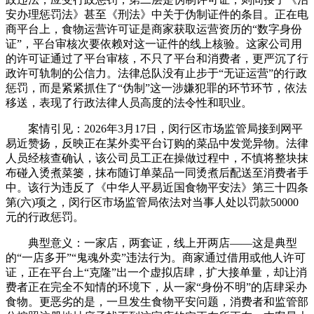
安办理惩罚法》甚至《刑法》中关于伪制证件的条目。正在电
商平台上，食物运营许可证是商家获取运营资历的“数字身份
证”，平台审核次要依赖对这一证件的线上核验。这家公司用
的许可证通过了平台审核，不只了平台和消费者，更严沉了行
政许可轨制的公信力。法律总队没有止步于“无证运营”的行政
惩罚，而是紧紧抓住了“伪制”这一涉嫌犯罪的环节环节，依法
移送，表现了行政法律人员高度的法令性和职业。
案情引见：2026年3月17日，闵行区市场监管局接到网平
易近赞扬，反映正在某外卖平台订购的菜品中发觉异物。法律
人员经核查确认，该公司员工正在操做过程中，不慎将整块抹
布碰入烫煮菜篓，抹布随订单菜品一同烫煮后配送至消费者手
中。该行为违反了《中华人平易近国食物平安法》第三十四条
第(六)项之，闵行区市场监管局依法对当事人处以罚款50000
元的行政惩罚。
典型意义：一家店，两套证，线上开两店——这是典型
的“一店多开”“鬼魂外卖”违法行为。商家通过借用或他人许可
证，正在平台上“克隆”出一个虚拟店肆，扩大接单量，却让消
费者正在完全不知情的环境下，从一家“身份不明”的店肆采办
食物。更恶劣的是，一旦发生食物平安问题，消费者和监管部