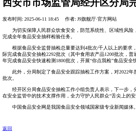
西安市市场监管局经开区分局
发布时间: 2025-06-11 18:45 作者: J9旗舰厅·官方网站
为切实保障人民群众饮食安全，防范系统性、区域性风险，
完成全年食品安全抽样检验任务。
根据食品安全监督抽检总量要达到4批次/千人以上的要求，分局
际完成食品安全抽检2292批次（其中食用农产品1200批次，普通
年完成食品安全快速检测1800批次，开展“你点我检”食品安全
此外，分局制定了食品安全跟踪抽检工作方案，对2022年度
批次。
经开区分局食品安全抽检工作小组负责人表示，下一步，分
在安全监管中的技术支撑作用，全力守护人民群众“舌尖上的安
中国食品安全网是我国食品安全领域国家级专业新闻媒体。
返回