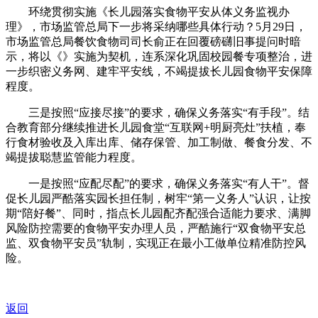
环绕贯彻实施《长儿园落实食物平安从体义务监视办
理》，市场监管总局下一步将采纳哪些具体行动？5月29日，
市场监管总局餐饮食物司司长俞正在回覆磅礴旧事提问时暗
示，将以《》实施为契机，连系深化巩固校园餐专项整治，进
一步织密义务网、建牢平安线，不竭提拔长儿园食物平安保障
程度。
三是按照“应接尽接”的要求，确保义务落实“有手段”。结
合教育部分继续推进长儿园食堂“互联网+明厨亮灶”扶植，奉
行食材验收及入库出库、储存保管、加工制做、餐食分发、不
竭提拔聪慧监管能力程度。
一是按照“应配尽配”的要求，确保义务落实“有人干”。督
促长儿园严酷落实园长担任制，树牢“第一义务人”认识，让按
期“陪好餐”、同时，指点长儿园配齐配强合适能力要求、满脚
风险防控需要的食物平安办理人员，严酷施行“双食物平安总
监、双食物平安员”轨制，实现正在最小工做单位精准防控风
险。
返回