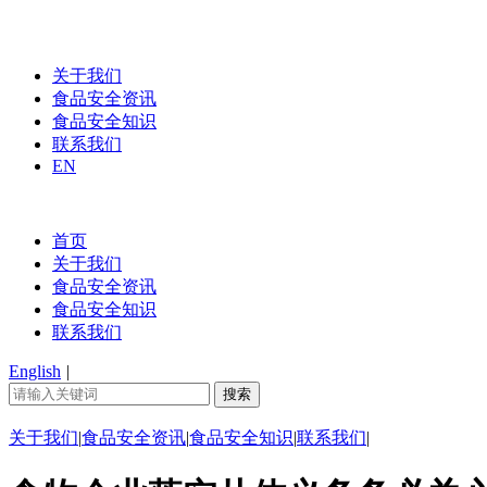
关于我们
食品安全资讯
食品安全知识
联系我们
EN
首页
关于我们
食品安全资讯
食品安全知识
联系我们
English
|
关于我们
|
食品安全资讯
|
食品安全知识
|
联系我们
|