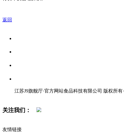
返回
关于我们
食品安全资讯
食品安全知识
联系我们
江苏J9旗舰厅·官方网站食品科技有限公司 版权所有
·
网站地图
关注我们：
友情链接