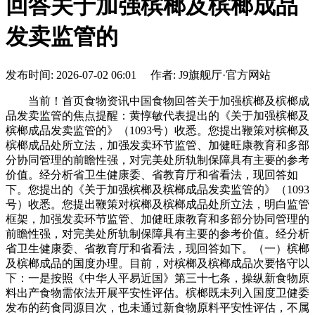
回答关于加强槟榔及槟榔成品
发卖监管的
发布时间: 2026-07-02 06:01 作者: J9旗舰厅·官方网站
当前！首页食物资讯中国食物回答关于加强槟榔及槟榔成
品发卖监管的焦点提醒：黄惇敏代表提出的《关于加强槟榔及
槟榔成品发卖监管的》（1093号）收悉。您提出鞭策对槟榔及
槟榔成品处所立法，加强发卖环节监管、加健旺康教育和多部
分协同管理的前瞻性强，对完美处所轨制保障具有主要的参考
价值。经分析省卫生健康委、省教育厅和省看法，现回答如
下。您提出的《关于加强槟榔及槟榔成品发卖监管的》（1093
号）收悉。您提出鞭策对槟榔及槟榔成品处所立法，明白监管
框架，加强发卖环节监管、加健旺康教育和多部分协同管理的
前瞻性强，对完美处所轨制保障具有主要的参考价值。经分析
省卫生健康委、省教育厅和省看法，现回答如下。（一）槟榔
及槟榔成品的国度办理。目前，对槟榔及槟榔成品次要恪守以
下：一是按照《中华人平易近国》第三十七条，操纵新食物原
料出产食物需依法开展平安性评估。槟榔既未列入国度卫健委
发布的药食同源目次，也未通过新食物原料平安性评估，不属