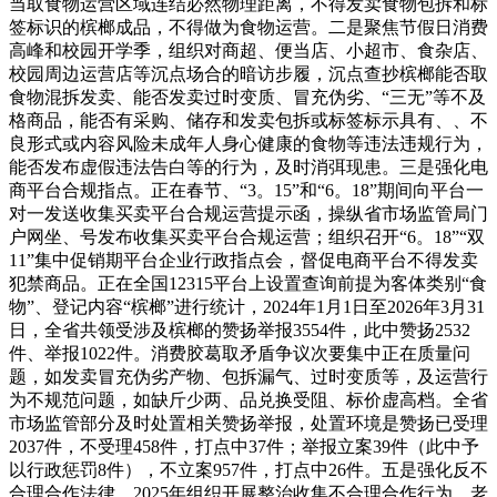
当取食物运营区域连结必然物理距离，不得发卖食物包拆和标
签标识的槟榔成品，不得做为食物运营。二是聚焦节假日消费
高峰和校园开学季，组织对商超、便当店、小超市、食杂店、
校园周边运营店等沉点场合的暗访步履，沉点查抄槟榔能否取
食物混拆发卖、能否发卖过时变质、冒充伪劣、“三无”等不及
格商品，能否有采购、储存和发卖包拆或标签标示具有、、不
良形式或内容风险未成年人身心健康的食物等违法违规行为，
能否发布虚假违法告白等的行为，及时消弭现患。三是强化电
商平台合规指点。正在春节、“3。15”和“6。18”期间向平台一
对一发送收集买卖平台合规运营提示函，操纵省市场监管局门
户网坐、号发布收集买卖平台合规运营；组织召开“6。18”“双
11”集中促销期平台企业行政指点会，督促电商平台不得发卖
犯禁商品。正在全国12315平台上设置查询前提为客体类别“食
物”、登记内容“槟榔”进行统计，2024年1月1日至2026年3月31
日，全省共领受涉及槟榔的赞扬举报3554件，此中赞扬2532
件、举报1022件。消费胶葛取矛盾争议次要集中正在质量问
题，如发卖冒充伪劣产物、包拆漏气、过时变质等，及运营行
为不规范问题，如缺斤少两、品兑换受阻、标价虚高档。全省
市场监管部分及时处置相关赞扬举报，处置环境是赞扬已受理
2037件，不受理458件，打点中37件；举报立案39件（此中予
以行政惩罚8件），不立案957件，打点中26件。五是强化反不
合理合作法律。2025年组织开展整治收集不合理合作行为，老