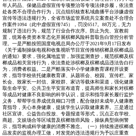
年人药品、保健品虚假宣传专项整治等专项法律步履，依法查
处各类不合理合作行为，沉点组织核查私域曲播平台涉嫌虚假
宣传等违法违规行为，全省市场监管系统共立案查处不合理合
作案件1094（此中虚假宣传745），罚没6517。88万元，无力
规制了违法行为，规范了行业合作次序。防止为先、宣教前
置，统筹各类资本常态化开展槟榔风险科普取告白管控分析管
理。一是严酷按照国度电视总局办公厅于2021年9月17日发布
《关于遏制操纵电视和收集视听节目宣传推销槟榔及槟榔成品
的通知》要求，强化属地监管，加强监测查抄，规范槟榔及槟
榔成品相关宣传行为，依法查处涉槟榔及槟榔成品违法告白行
为，消费者权益。二是严酷落实中小学健康教育课程开设要
求，指导学校依托健康教育课、从题班会、校园、宣传栏、家
长会、致家长一封信、家校群、家访等载体和渠道，强化健康
取生命平安、公共卫生平安宣布道育，提高师生和家长对槟榔
等成品对健康不良影响的科学认识，提示和指导家长履行监护
义务，帮帮学生养成优良糊口习惯，配合做好未成年人健康教
育指导，关心本身健康，提拔学生认识取健康素养。三是通过
社区宣讲、公益告白投放、专题报道等形式，沉点正在学校、
商超、文娱场合等区域普及槟榔致癌风险，操纵典型病例警
示，指导构成科学健康的消费不雅念。（一）持续推进槟榔成
品发卖的监视办理工做，对发觉的违法违规行为予以庄重查