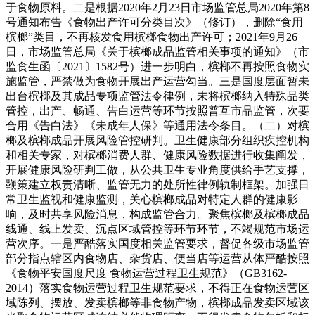
于食物原料。二是根据2020年2月23日市场监管总局2020年第8
号通知布告《食物出产许可分类目次》（修订），删除“食用
槟榔”类目，不再核发食用槟榔食物出产许可；2021年9月26
日，市场监管总局《关于槟榔成品监管相关事项的通知》（市
监食生函〔2021〕1582号）进一步明白，槟榔不再按照食物实
施监管，严禁做为食物开展出产运营勾当。三是国度层面暂未
出台槟榔及其成品专项监管法令律例，未将槟榔纳入特殊品类
管控，出产、畅通、告白运营等环节按照普互市品监管，次要
合用《告白法》《未成年人保》等通用法令条目。（二）对槟
榔及槟榔成品开展风险管控研判。卫生健康部分组织疾控机构
和相关专家，对槟榔消费人群、健康风险数据进行收集阐发，
开展健康风险研判工做，从公共卫生专业角度供给手艺支撑，
鞭策建立权责清晰、监管无力的处所性律例轨制框架。加强日
常卫生监视和健康监测，关心槟榔成品对特定人群的健康影
响，及时共享风险消息，构成监管合力。聚焦槟榔及槟榔成品
线通、线上发卖、沉点区域管控等环节环节，不竭规范市场运
营次序。一是严酷落实国度相关监管要求，督促各级市场监管
部分指点辖区内食物店、杂货店、便当店等运营从体严酷按照
《食物平安国度尺度 食物运营过程卫生规范》（GB3162-
2014）落实食物运营过程卫生规范要求，不得正在食物运营区
域陈列、摆放、发卖槟榔等非食物产物，槟榔成品发卖区域该