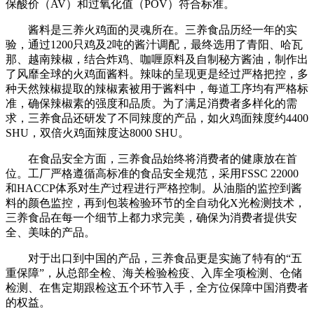
保酸价（AV）和过氧化值（POV）符合标准。
酱料是三养火鸡面的灵魂所在。三养食品历经一年的实
验，通过1200只鸡及2吨的酱汁调配，最终选用了青阳、哈瓦
那、越南辣椒，结合炸鸡、咖喱原料及自制秘方酱油，制作出
了风靡全球的火鸡面酱料。辣味的呈现更是经过严格把控，多
种天然辣椒提取的辣椒素被用于酱料中，每道工序均有严格标
准，确保辣椒素的强度和品质。为了满足消费者多样化的需
求，三养食品还研发了不同辣度的产品，如火鸡面辣度约4400
SHU，双倍火鸡面辣度达8000 SHU。
在食品安全方面，三养食品始终将消费者的健康放在首
位。工厂严格遵循高标准的食品安全规范，采用FSSC 22000
和HACCP体系对生产过程进行严格控制。从油脂的监控到酱
料的颜色监控，再到包装检验环节的全自动化X光检测技术，
三养食品在每一个细节上都力求完美，确保为消费者提供安
全、美味的产品。
对于出口到中国的产品，三养食品更是实施了特有的“五
重保障”，从总部全检、海关检验检疫、入库全项检测、仓储
检测、在售定期跟检这五个环节入手，全方位保障中国消费者
的权益。