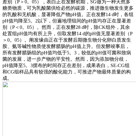
差别（P＞0。05），表白正在发酵初期，SG做为一种天然多
糖类物质，可为乳酸菌供给必然的碳源，推进微生物发生更多
的乳酸和无机酸，显著降低产物pH值。正在发酵14 d时，各组
pH值均降至5。2以下，但遍地理组间的pH值均存正在显著差
别（P＜0。05）。然而，正在发酵28 d时，除CK组外，其余
处置组pH值均有所上升，但取发酵14 d的pH值无显著差别（P
＞0。05）。阐发缘由正在于发酵后期微生物分化卵白质发生
胺、氨等碱性物质使发酵腊肠的pH值上升。但发酵竣事后，
所有发酵腊肠组的pH值均低于5。3，较低的pH值可菌和致病
菌的发展，进一步产物的平安性。然而，因为添加物分歧，
pH值降至5。3摆布的时间存正在差别，成果表白，SE-CG组
和CG组样品具有较强的酸化能力，可推进产物最终质量的构
成。