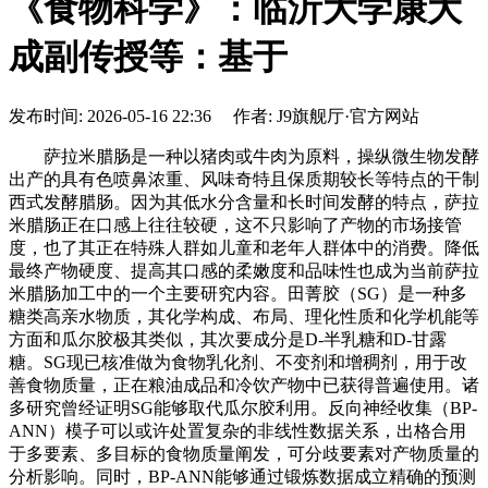
《食物科学》：临沂大学康大
成副传授等：基于
发布时间: 2026-05-16 22:36 作者: J9旗舰厅·官方网站
萨拉米腊肠是一种以猪肉或牛肉为原料，操纵微生物发酵
出产的具有色喷鼻浓重、风味奇特且保质期较长等特点的干制
西式发酵腊肠。因为其低水分含量和长时间发酵的特点，萨拉
米腊肠正在口感上往往较硬，这不只影响了产物的市场接管
度，也了其正在特殊人群如儿童和老年人群体中的消费。降低
最终产物硬度、提高其口感的柔嫩度和品味性也成为当前萨拉
米腊肠加工中的一个主要研究内容。田菁胶（SG）是一种多
糖类高亲水物质，其化学构成、布局、理化性质和化学机能等
方面和瓜尔胶极其类似，其次要成分是D-半乳糖和D-甘露
糖。SG现已核准做为食物乳化剂、不变剂和增稠剂，用于改
善食物质量，正在粮油成品和冷饮产物中已获得普遍使用。诸
多研究曾经证明SG能够取代瓜尔胶利用。反向神经收集（BP-
ANN）模子可以或许处置复杂的非线性数据关系，出格合用
于多要素、多目标的食物质量阐发，可分歧要素对产物质量的
分析影响。同时，BP-ANN能够通过锻炼数据成立精确的预测