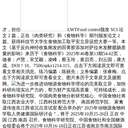
才，担任
LWTFood control颁发 SCI 论
文 2 篇，正在《肉类研究》和《食物科学》期刊颁发论文 2
篇。获得科技节大学生食物加工取平安立异设想大赛一等。本
文《基于反向神经收集阐发的田菁胶添加对萨拉米发酵腊肠质
量的影响》来历于《食物科学》2025年46卷第13期54-62页，
做者：卢慧，宋艾颖，凌峰，蔡玉玲，黄启亮，刘云国，康大
成。DOI！10。7506/spkx1214-115。点击下方阅读原文即可查
看文章相关消息。练习编纂：陈丽先；义务编纂：张睿梅。点
击下方阅读原文即可查看全文。图片来历于文章原文及摄图
网。
为进一步推进动物源食物科学理论的完美取立异，加快
科研向现实出产力的，帮力财产实现高质量、可持续成长，由
食物科学研究院、中国肉类食物分析研究核心、中国食物社将
取江西农业大学、江西科技师范大学、 南昌师范学院、 家禽
遗传改良江西省沉点尝试室 配合举办的“ 2025年动物源食物科
学取人类健康国际研讨会 ”，将于 2025年10月25-26日 正在 中
国 江西 南昌 召开。食物科学研究院、中国食物社和全国糖酒
会组委会将于2025年10月16-18日正在江苏省南京市南京国际