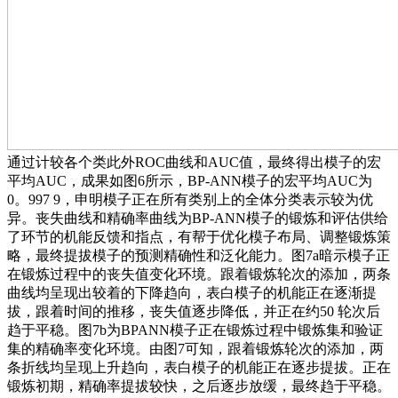
通过计较各个类此外ROC曲线和AUC值，最终得出模子的宏
平均AUC，成果如图6所示，BP-ANN模子的宏平均AUC为
0。997 9，申明模子正在所有类别上的全体分类表示较为优
异。丧失曲线和精确率曲线为BP-ANN模子的锻炼和评估供给
了环节的机能反馈和指点，有帮于优化模子布局、调整锻炼策
略，最终提拔模子的预测精确性和泛化能力。图7a暗示模子正
在锻炼过程中的丧失值变化环境。跟着锻炼轮次的添加，两条
曲线均呈现出较着的下降趋向，表白模子的机能正在逐渐提
拔，跟着时间的推移，丧失值逐步降低，并正在约50 轮次后
趋于平稳。图7b为BPANN模子正在锻炼过程中锻炼集和验证
集的精确率变化环境。由图7可知，跟着锻炼轮次的添加，两
条折线均呈现上升趋向，表白模子的机能正在逐步提拔。正在
锻炼初期，精确率提拔较快，之后逐步放缓，最终趋于平稳。