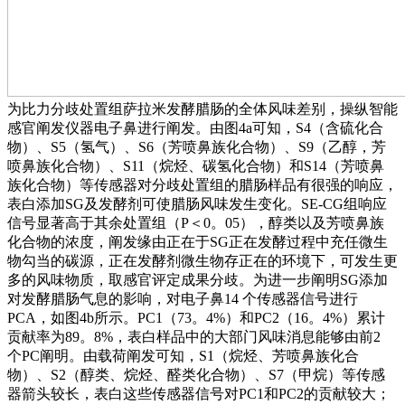
为比力分歧处置组萨拉米发酵腊肠的全体风味差别，操纵智能
感官阐发仪器电子鼻进行阐发。由图4a可知，S4（含硫化合
物）、S5（氢气）、S6（芳喷鼻族化合物）、S9（乙醇，芳
喷鼻族化合物）、S11（烷烃、碳氢化合物）和S14（芳喷鼻
族化合物）等传感器对分歧处置组的腊肠样品有很强的响应，
表白添加SG及发酵剂可使腊肠风味发生变化。SE-CG组响应
信号显著高于其余处置组（P＜0。05），醇类以及芳喷鼻族
化合物的浓度，阐发缘由正在于SG正在发酵过程中充任微生
物勾当的碳源，正在发酵剂微生物存正在的环境下，可发生更
多的风味物质，取感官评定成果分歧。为进一步阐明SG添加
对发酵腊肠气息的影响，对电子鼻14 个传感器信号进行
PCA，如图4b所示。PC1（73。4%）和PC2（16。4%）累计
贡献率为89。8%，表白样品中的大部门风味消息能够由前2
个PC阐明。由载荷阐发可知，S1（烷烃、芳喷鼻族化合
物）、S2（醇类、烷烃、醛类化合物）、S7（甲烷）等传感
器箭头较长，表白这些传感器信号对PC1和PC2的贡献较大；