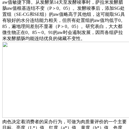
aw值敏捷下降。从发酵第14天至发酵竣事时，萨拉米发酵腊
肠aw值根基连结不变（P＞0。05）。发酵竣事后，添加SG处
置组（SE-CG和SE组）的aw值略高于其他组，这可能取SG具
有较好的水分连结能力相关，但所有处置组的aw值均低于0。
85，遍地理间差别不显著（P＞0。05）。研究表白，大大都
微生物正在0。85～0。91的aw时会遏制发展，因而各组萨拉
米发酵腊肠均能连结优良的储藏不变性。
肉色决定着消费者的采办行为，可做为肉质量评价的一个主要
目标。亮度（L*）值、红度（a*）值、黄度（b*）值、色度