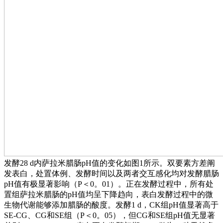
发酵28 d内萨拉米腊肠pH值的变化如图1所示。双要素方差阐
发表白，处置体例、发酵时间以及两者交互感化均对发酵腊肠
pH值有极显著影响（P＜0。01）。正在发酵过程中，所有处
置组萨拉米腊肠的pH值均呈下降趋向，表白发酵过程中的微
生物代谢能够添加腊肠的酸度。发酵1 d，CK组pH值显著高于
SE-CG、CG和SE组（P＜0。05），但CG和SE组pH值无显著