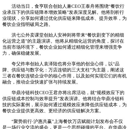
活动当日，食亨联合创始人兼CEO王泰舟将围绕“餐饮行
业承压下的供应链降本增效策略”发表深度见解。他将剖析行
业现状，分享如何通过优化供应链来降低成本、提升效率，为
餐饮企业指明破局之路。
洪七公外卖课堂创始人安神则将带来“餐饮剧变下的精细
化运营之道”的主题演讲。他将从精细化运营的角度，探讨在
当前市场环境下，餐饮企业如何通过精细化管理来增强竞争
力，确保稳健发展。
夸父炸串创始人袁泽陆也将分享他的创业心得，以“品
牌、供应链与数字化：万店连锁的三大支柱”为主题，阐述这
三者在餐饮连锁企业中的核心作用，以及如何实现它们的有机
融合，推动企业快速扩张与持续发展。
华鼎冷链科技CEO王君亦将出席活动，就“规模效应下的
供应链成本控制与效率提升”发表演讲。他将结合华鼎冷链科
技的实际案例，展示如何通过规模效应来降低供应链成本，为
餐饮企业提供更高效、更经济的供应链解决方案。
“聚势前行·沪惠共赢”上海餐饮万店赋能计划发布会不仅
是一场行业交流的盛会，更是一个思想碰撞的平台。在华鼎冷