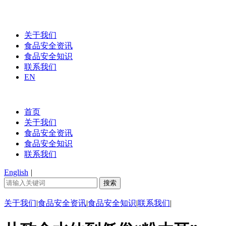
关于我们
食品安全资讯
食品安全知识
联系我们
EN
首页
关于我们
食品安全资讯
食品安全知识
联系我们
English
|
关于我们
|
食品安全资讯
|
食品安全知识
|
联系我们
|