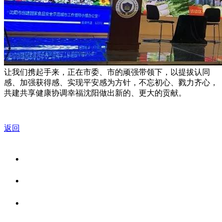
让我们携起手来，正在市委、市的顽强带领下，以提拔认同
感、加强获得感、实现平安感为方针，不忘初心、戮力齐心，
共建共享健康协调幸福沈阳做出新的、更大的贡献。
返回
关于我们
食品安全资讯
食品安全知识