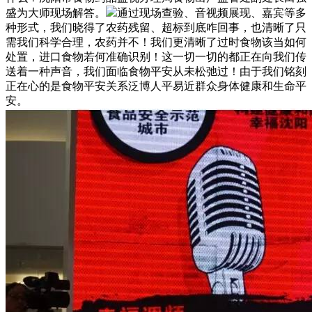
盛为大师现场解答。
通过现场查验、音视频展现、嘉宾等多
种形式，我们晓得了农药残留、超标到底咋回事，也清晰了只
需我们科学合理，农药并不！我们更清晰了过时食物该当如何
处置，进口食物若何准确识别！这一切一切的都正在向我们传
送着一种声音，我们面临食物平安从未松弛过！由于我们铭刻
正在心的是食物平安关系泛博人平易近群众身体健康和生命平
安。