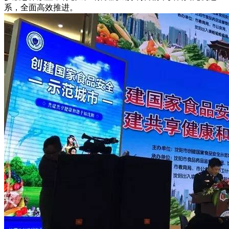
系，全面高效推进。