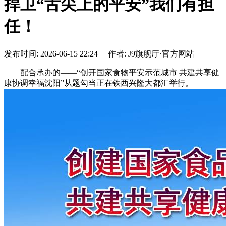
捍卫“舌尖上的平安”我们有担
任！
发布时间: 2026-06-15 22:24 作者: J9旗舰厅·官方网站
配合承办的——“创开国家食物平安示范城市 共建共享健
康协调幸福沈阳”从题勾当正在铁西兴隆大都汇举行。