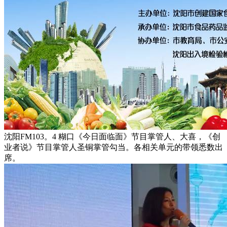
沈阳FM103。4 糊口《今日面临面》节目掌管人、大喜，《创
业者说》节目掌管人圣铜掌管勾当。各相关单元的带领悉数出
席。