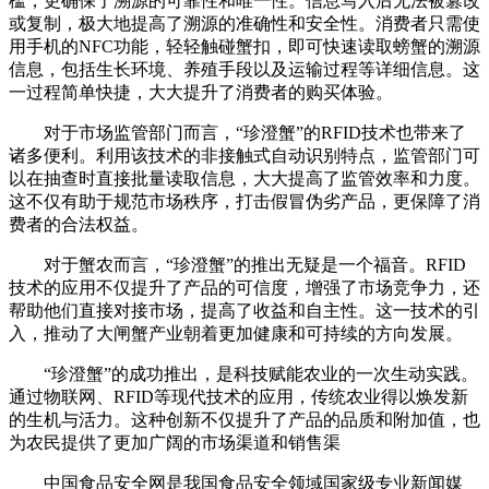
槛，更确保了溯源的可靠性和唯一性。信息写入后无法被篡改
或复制，极大地提高了溯源的准确性和安全性。消费者只需使
用手机的NFC功能，轻轻触碰蟹扣，即可快速读取螃蟹的溯源
信息，包括生长环境、养殖手段以及运输过程等详细信息。这
一过程简单快捷，大大提升了消费者的购买体验。
对于市场监管部门而言，“珍澄蟹”的RFID技术也带来了
诸多便利。利用该技术的非接触式自动识别特点，监管部门可
以在抽查时直接批量读取信息，大大提高了监管效率和力度。
这不仅有助于规范市场秩序，打击假冒伪劣产品，更保障了消
费者的合法权益。
对于蟹农而言，“珍澄蟹”的推出无疑是一个福音。RFID
技术的应用不仅提升了产品的可信度，增强了市场竞争力，还
帮助他们直接对接市场，提高了收益和自主性。这一技术的引
入，推动了大闸蟹产业朝着更加健康和可持续的方向发展。
“珍澄蟹”的成功推出，是科技赋能农业的一次生动实践。
通过物联网、RFID等现代技术的应用，传统农业得以焕发新
的生机与活力。这种创新不仅提升了产品的品质和附加值，也
为农民提供了更加广阔的市场渠道和销售渠
中国食品安全网是我国食品安全领域国家级专业新闻媒