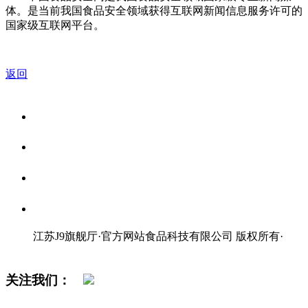
体。是当前我国食品安全领域获得互联网新闻信息服务许可的
国家级互联网平台。
返回
关于我们
食品安全资讯
食品安全知识
联系我们
江苏J9旗舰厅·官方网站食品科技有限公司 版权所有
·
网站地图
关注我们：