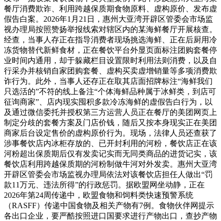
餐厅消费欺诈、利用跨越保质期食物原料、虚构原价、发布虚
假告白案。2026年1月21日，惠州大亚湾开辟区管委会市场监
视办理局按照赞扬举报线索对辖区内的某海鲜餐厅开展核查。
经查，当事人存正在指导消费者现场挑选海鲜、正在后厨用冷
冻货物替代新鲜食材，正在餐饮平台外显页面标注团购套餐停
业时间内通用，却于躲藏栏目设置限时利用法则消费，以及自
行采办并核销自家团购套餐、虚构买卖虚增销量等多项消费欺
诈行为。此外，当事人还存正在取其店面招牌标注“海鲜我们
只选活的”不符的线上备注“个体海鲜品种属于冰鲜类，到店可
征询商家”、店内现实囤积多款冷冻海鲜的虚假告白行为，以
及通过微信委托并授权第三方运营人员正在餐厅的美团网页上
制定分歧的套餐方案及门店价钱，随后又按本身现实正在美团
商家后台设定售价的虚构原价行为。现场，法律人员还查获了
涉事餐饮店内冰柜存放的、已开封利用的河粉，餐饮店正在该
河粉超出保质期后仅有发卖记实而无同类商品的进货记实，该
餐饮店利用跨越保质期的河粉制做牛河对外发卖。惠州大亚湾
开辟区管委会市场监视办理局依法对该餐饮店担任人做出“罚
款11万元、违法所得”的行政惩罚。据欧盟网坐动静，正在
2026年第24周传递中，欧盟食物和饲料类快速预警系统
（RASFF）传递中国食物及相关产物有7例。食物伙伴网提示
各出口企业，要严酷按照进口国要求进行产物出口，查抄产物