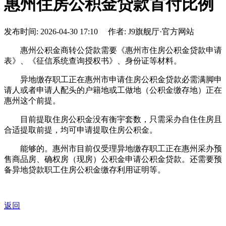
惠州住房公积金贷款首付比例
发布时间: 2026-04-30 17:10 作者: J9旗舰厅·官方网站
惠州公积金商转公贷款需要《惠州市住房公积金贷款申请
表》、《征信系统查询授权书》、身份证等材料。
异地缴存职工正在惠州市申请住房公积金贷款必需满脚申
请人或者申请人配头的户籍地或工做地（公积金缴存地）正在
惠州这个前提。
目前提取住房公积金没有衡宇套数，只需采办自住住房且
合适提取前提，均可申请提取住房公积金。
能够的。惠州市目前仅受理异地缴存职工正在惠州采办预
售商品房、确权房（现房）公积金申请公积金贷款。还需要预
备异地贷款职工住房公积金缴存利用证明等。
返回